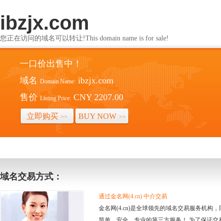
ibzjx.com
您正在访问的域名可以转让!This domain name is for sale!
一口价出售中！
域名
ibzjx.com
Domain Name:
售价
CNY 2207.00
Listing Price:
立即购买
BUY NOW
>>
>>
域名交易方式：
通过金名网(4.cn) 中介交易
金名网(4.cn)是全球领先的域名交易服务机
简单、安全、专业的第三方服务！ 为了保证交