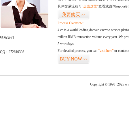
具体交易流程可
“点击这里”
查看或咨询support@
我要购买
>>
Process Overview:
4.cn is a world leading domain escrow service plat
million RMB transaction volume every year. We promi
联系我们
5 workdays.
For detailed process, you can
“visit here”
or contact
QQ：2726103981
BUY NOW
>>
Copyright © 1998 -2025 ww